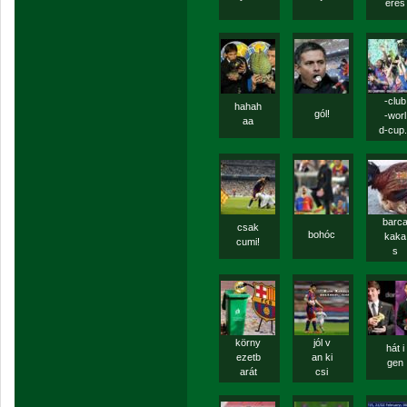
erés
-club
hahah
gól!
-worl
aa
d-cup.
barc
csak
bohóc
kaka
cumi!
s
körny
jól v
hát i
ezetb
an ki
gen
arát
csi