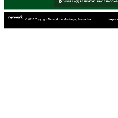
VISSZA A(Z) BAJNOKOK LIGÁJA RAJON
© 2007 Copyright Network.hu Minden jog fenntartva.
Impre