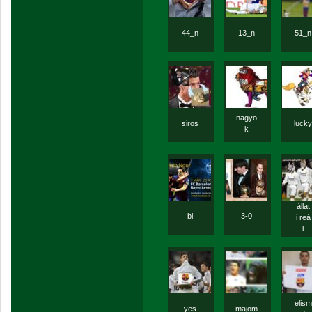
44_n
13_n
51_n
nagyo
siros
lucky
k
állat
bl
3-0
i reá
l
elism
yes
majom