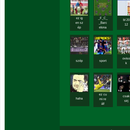
ez ig
_F_C_
bl 20
en sz
_Barc
12
ép
elona
oviso
szép
sport
k
ez cu
csak
haha
mi re
sirj
ál!