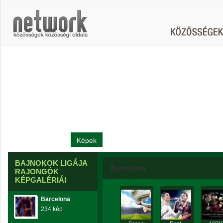
Bajnokok Ligája Rajongók
Nyitó
Tagok
Képek
Videók
Hírek
Fórum
Linke
BAJNOKOK LIGÁJA
Barcelona
RAJONGÓK
KÉPGALÉRIÁI
Barcelona
234 kép