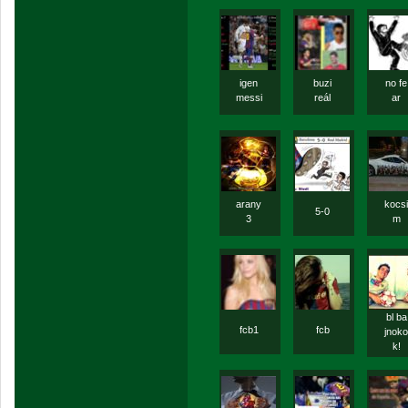
igen
buzi
no fe
messi
reál
ar
arany
kocsi
5-0
3
m
bl ba
fcb1
fcb
jnoko
k!