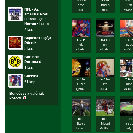
Socce
Real-
1601
r foo
Barca
_378
NFL - Az
tball...
-Rona...
86368.
amerikai Profi
Futball Liga a
Network.hu - n !
2 kép
Bajnokok Ligája
F.C.B
Barca
F.C.
Döntők
.ultr
ultr
.szo
5 kép
a bab...
a bab...
a-295.
Borussia
Dortmund
1 kép
Chelsea
FCB-v
FCB-u
C.Ro
51 kép
s-Rea
ltra
aldo
l_556...
baba-...
vs Me.
Böngéssz a galériák
között!
foci-
foci-
Foci-
Barce
Messi
a sz
lona-...
-5315...
ntély..